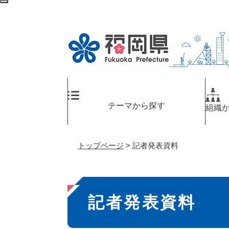
ペ
メ
検
ー
ニ
索
ジ
ュ
エ
の
ー
リ
先
を
ア
頭
飛
へ
で
ば
す
し
。
て
テーマから探す
組織
本
文
へ
トップページ
>
記者発表資料
本
記者発表資料
文