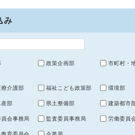
込み
部
政策企画部
市町村・
医療介護部
福祉こども政策部
環境部
水産部
県土整備部
建築都市
委員会事務局
監査委員事務局
労働委員
県教育委員会
企業局