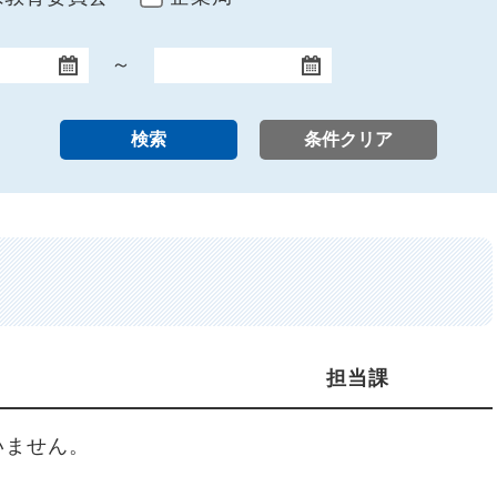
～
終了日
担当課
いません。