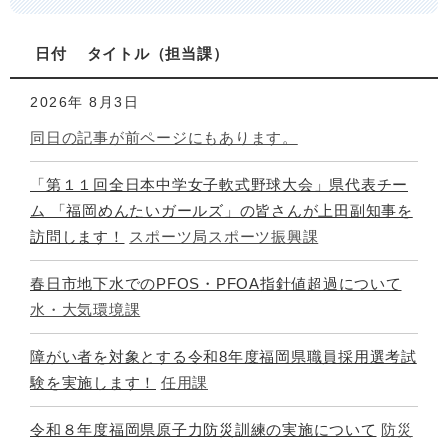
日付
タイトル
担当課
2026年
8月3日
同日の記事が前ページにもあります。
「第１１回全日本中学女子軟式野球大会」県代表チー
ム 「福岡めんたいガールズ」の皆さんが上田副知事を
訪問します！
スポーツ局スポーツ振興課
春日市地下水でのPFOS・PFOA指針値超過について
水・大気環境課
障がい者を対象とする令和8年度福岡県職員採用選考試
験を実施します！
任用課
令和８年度福岡県原子力防災訓練の実施について
防災