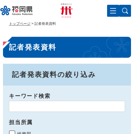
ペ
メ
ー
ニ
ジ
ュ
の
ー
トップページ
>
記者発表資料
先
を
頭
飛
本
で
ば
記者発表資料
す
し
文
。
て
本
文
へ
記者発表資料の絞り込み
キーワード検索
担当所属
総務部