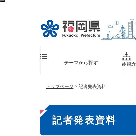
ペ
メ
検
ー
ニ
索
ジ
ュ
エ
の
ー
リ
先
を
ア
頭
飛
へ
で
ば
す
し
。
て
テーマから探す
組織
本
文
へ
トップページ
>
記者発表資料
本
記者発表資料
文