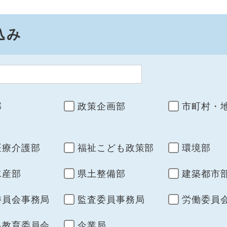
込み
部
政策企画部
市町村・
医療介護部
福祉こども政策部
環境部
水産部
県土整備部
建築都市
委員会事務局
監査委員事務局
労働委員
県教育委員会
企業局