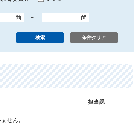
～
終了日
担当課
いません。