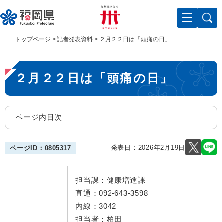
ペ
メ
ー
ニ
ジ
ュ
の
ー
トップページ
>
記者発表資料
>
２月２２日は「頭痛の日」
先
を
頭
飛
本
で
ば
２月２２日は「頭痛の日」
す
し
文
。
て
本
文
ページ内目次
へ
発表日：
2026年2月19日
ページID：0805317
担当課：
健康増進課
直通：
092-643-3598
内線：
3042
担当者：
柏田