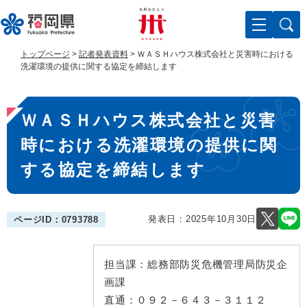
ペ
メ
ー
ニ
ジ
ュ
の
ー
トップページ
>
記者発表資料
>
ＷＡＳＨハウス株式会社と災害時における
先
を
洗濯環境の提供に関する協定を締結します
頭
飛
で
ば
本
す
し
ＷＡＳＨハウス株式会社と災害
。
て
文
本
時における洗濯環境の提供に関
文
へ
する協定を締結します
発表日：
2025年10月30日
ページID：0793788
担当課：
総務部防災危機管理局防災企
画課
直通：
０９２－６４３－３１１２