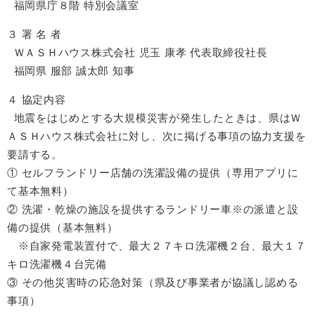
福岡県庁８階 特別会議室
３ 署 名 者
ＷＡＳＨハウス株式会社 児玉 康孝 代表取締役社長
福岡県 服部 誠太郎 知事
４ 協定内容
地震をはじめとする大規模災害が発生したときは、県はＷ
ＡＳＨハウス株式会社に対し、次に掲げる事項の協力支援を
要請する。
① セルフランドリー店舗の洗濯設備の提供（専用アプリに
て基本無料）
② 洗濯・乾燥の施設を提供するランドリー車※の派遣と設
備の提供（基本無料）
※自家発電装置付で、最大２７キロ洗濯機２台、最大１７
キロ洗濯機４台完備
③ その他災害時の応急対策（県及び事業者が協議し認める
事項）