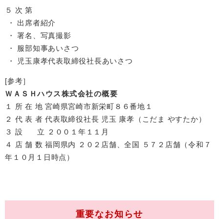
５ 次 第
・ 出席者紹介
・ 署名、写真撮影
・ 服部知事あいさつ
・ 児玉康孝代表取締役社長あいさつ
[参考］
ＷＡＳＨハウス株式会社の概要
１ 所 在 地 宮崎県宮崎市新栄町８６番地１
２ 代 表 者 代表取締役社長 児玉 康孝（こだま やすたか）
３ 設 立 ２００１年１１月
４ 店 舗 数 福岡県内 ２０２店舗、全国 ５７２店舗（令和７
年１０月１日時点）
重要なお知らせ