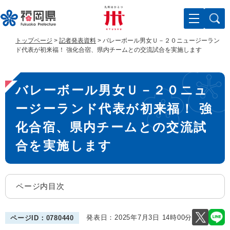
ペ
メ
ー
ニ
ジ
ュ
の
ー
トップページ
>
記者発表資料
>
バレーボール男女Ｕ－２０ニュージーラン
先
を
ド代表が初来福！ 強化合宿、県内チームとの交流試合を実施します
頭
飛
で
ば
本
す
し
バレーボール男女Ｕ－２０ニュ
。
て
文
本
ージーランド代表が初来福！ 強
文
へ
化合宿、県内チームとの交流試
合を実施します
ページ内目次
発表日：
2025年7月3日 14時00分
ページID：0780440