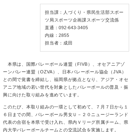
担当課：
人づくり・県民生活部スポー
ツ局スポーツ企画課スポーツ交流係
直通：
092-643-3405
内線：
2855
担当者：
成田
​ 本県は、国際バレーボール連盟（FIVB）、オセアニアゾ
ーンバレー連盟（OZVA）、日本バレーボール協会（JVA）
との間で覚書を締結し、福岡県が拠点となり、アジア・オセ
アニア地域の若い世代を対象としたバレーボールの普及・振
興に向けた取り組みを進めています。
このたび、本取り組みの一環として初めて、７月７日から１
６日までの間、バレーボール男女Ｕ－２０ニュージーランド
代表の合宿を本県で受け入れ、県内Ｖリーグ所属チーム、県
内大学バレーボールチームとの交流試合を実施します。