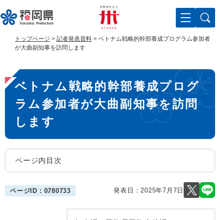
ペ
メ
ー
ニ
ジ
ュ
の
ー
トップページ
>
記者発表資料
>
ベトナム戦略的幹部養成プログラム参加者
先
を
が大曲副知事を訪問します
頭
飛
で
ば
本
す
し
ベトナム戦略的幹部養成プログ
。
て
文
本
ラム参加者が大曲副知事を訪問
文
へ
します
ページ内目次
発表日：
2025年7月7日
ページID：0780733