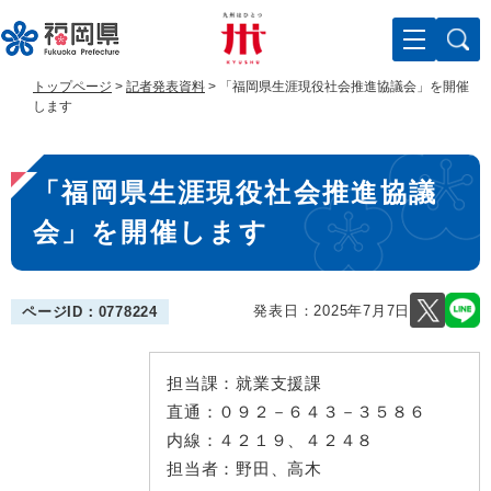
ペ
メ
ー
ニ
ジ
ュ
の
ー
トップページ
>
記者発表資料
>
「福岡県生涯現役社会推進協議会」を開催
先
を
します
頭
飛
で
ば
本
す
し
「福岡県生涯現役社会推進協議
。
て
文
本
会」を開催します
文
へ
発表日：
2025年7月7日
ページID：0778224
担当課：
就業支援課
直通：
０９２－６４３－３５８６
内線：
４２１９、４２４８
担当者：
野田、高木