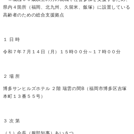
県内４箇所（福岡、北九州、久留米、飯塚）に設置している
高齢者のための総合支援拠点
１ 日 時
令和７年７月１４日（月）１５時００分～１７時００分
２ 場 所
博多サンヒルズホテル ２階 瑞雲の間B（福岡市博多区吉塚
本町１３番５５号）
３ 次 第
（１）会長（服部知事）あいさつ