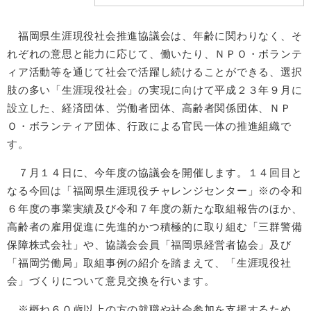
福岡県生涯現役社会推進協議会は、年齢に関わりなく、そ
れぞれの意思と能力に応じて、働いたり、ＮＰＯ・ボランテ
ィア活動等を通じて社会で活躍し続けることができる、選択
肢の多い「生涯現役社会」の実現に向けて平成２３年９月に
設立した、経済団体、労働者団体、高齢者関係団体、ＮＰ
Ｏ・ボランティア団体、行政による官民一体の推進組織で
す。
７月１４日に、今年度の協議会を開催します。１４回目と
なる今回は「福岡県生涯現役チャレンジセンター」※の令和
６年度の事業実績及び令和７年度の新たな取組報告のほか、
高齢者の雇用促進に先進的かつ積極的に取り組む「三群警備
保障株式会社」や、協議会会員「福岡県経営者協会」及び
「福岡労働局」取組事例の紹介を踏まえて、「生涯現役社
会」づくりについて意見交換を行います。
※概ね６０歳以上の方の就職や社会参加を支援するため、