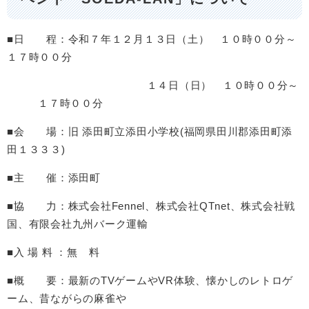
■日 程：令和７年１２月１３日（土） １０時００分～
１７時００分
１４日（日） １０時００分～
１７時００分
■会 場：旧 添田町立添田小学校(福岡県田川郡添田町添
田１３３３)
■主 催：添田町
■協 力：株式会社Fennel、株式会社QTnet、株式会社戦
国、有限会社九州バーク運輸
■入 場 料 ：無 料
■概 要：最新のTVゲームやVR体験、懐かしのレトロゲ
ーム、昔ながらの麻雀や