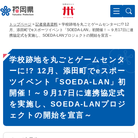
ペ
メ
ー
ニ
ジ
ュ
の
ー
トップページ
>
記者発表資料
>
学校跡地を丸ごとゲームセンターに!? 12
先
を
月、添田町でeスポーツイベント「SOEDA-LAN」初開催！～９月17日に連
頭
飛
携協定式を実施し、SOEDA-LANプロジェクトの開始を宣言～
で
ば
す
し
本
。
て
学校跡地を丸ごとゲームセンタ
文
本
文
ーに!? 12月、添田町でeスポー
へ
ツイベント「SOEDA-LAN」初
開催！～９月17日に連携協定式
を実施し、SOEDA-LANプロジ
ェクトの開始を宣言～