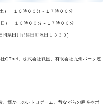
土） １０時００分～１７時００分
時００分～１７時００分
福岡県田川郡添田町添田１３３３)
会社QTnet、株式会社戦国、有限会社九州バーク運
体験、懐かしのレトロゲーム、昔ながらの麻雀やボ