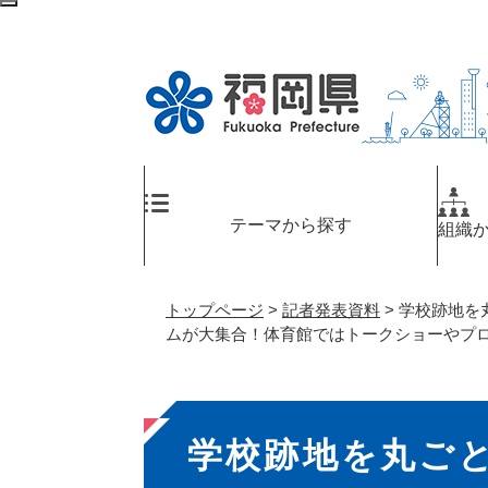
ペ
メ
検
ー
ニ
索
ジ
ュ
エ
の
ー
リ
先
を
ア
頭
飛
へ
で
ば
す
し
。
て
テーマから探す
組織
本
文
へ
トップページ
>
記者発表資料
>
学校跡地を丸
ムが大集合！体育館ではトークショーやプ
本
学校跡地を丸ごと
文