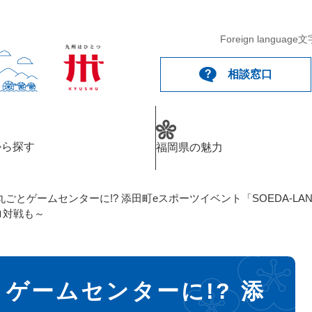
Foreign language
文
相談窓口
から探す
福岡県の魅力
ごとゲームセンターに!? 添田町eスポーツイベント「SOEDA-L
ロ対戦も～
ゲームセンターに!? 添