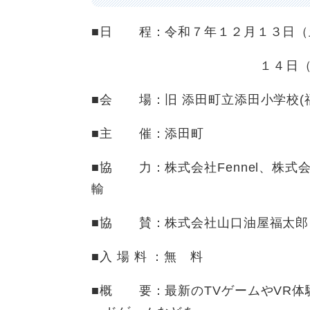
■日 程：令和７年１２月１３日（
１４日（日） １０
■会 場：旧 添田町立添田小学校(
■主 催：添田町
■協 力：株式会社Fennel、株式
輸
■協 賛：株式会社山口油屋福太郎
■入 場 料 ：無 料
■概 要：最新のTVゲームやVR