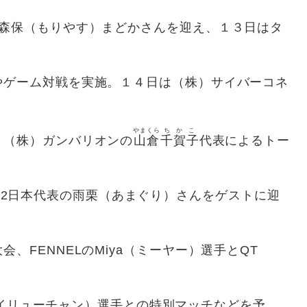
やす）まどかさんを迎え、１３日はタ
戦を実施。１４日は（株）サイバーコネ
やまくら
ちかこ
ガンバリオンの
山倉
千賀子
代表によるトー
日本代表の雨栗（あまぐり）さんをゲストに迎
ELのMiya（ミーヤー）選手とQT
ューチャン）選手との特別マッチなどを予