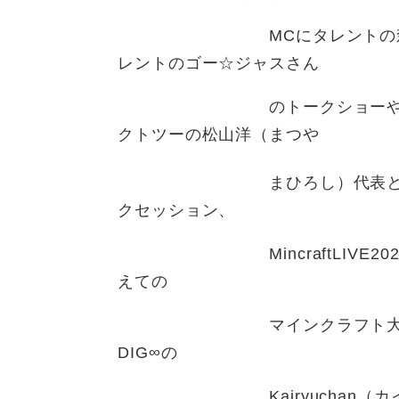
MCにタレントの森保（もり
レントのゴー☆ジャスさん
のトークショーやゲーム対
クトツーの松山洋（まつや
まひろし）代表と（株）
クセッション、
MincraftLIVE2022
えての
マインクラフト大会、FENN
DIG∞の
Kairyuchan（カイリ