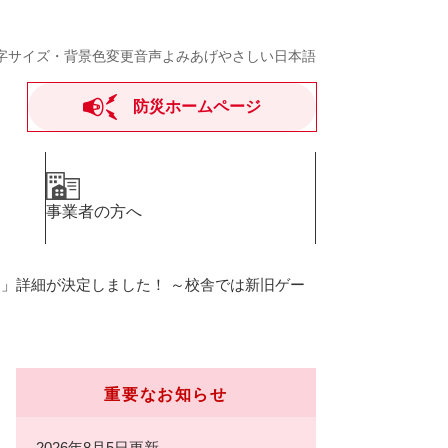
字サイズ・背景色変更
音声よみあげ
やさしい日本語
防災ホームページ
事業者の方へ
AN」詳細が決定しました！ ～校舎では新旧ゲー
重要なお知らせ
2026年8月5日更新