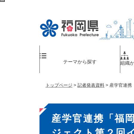
ペ
メ
検
ー
ニ
索
ジ
ュ
エ
の
ー
リ
先
を
ア
頭
飛
へ
で
ば
す
し
。
て
テーマから探す
組織
本
文
へ
トップページ
>
記者発表資料
>
産学官連携
本
産学官連携「福
文
ジェクト第２回