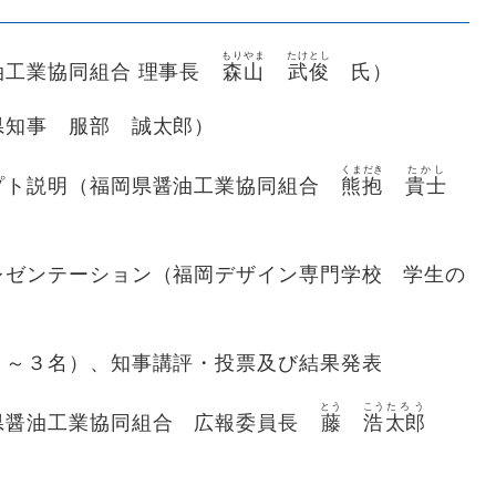
もりやま
たけ
とし
工業協同組合 理事長
森山
武
俊
氏）
知事 服部 誠太郎）
くまだき
たかし
ト説明（福岡県醤油工業協同組合
熊抱
貴士
ゼンテーション（福岡デザイン専門学校 学生の
～３名）、知事講評・投票及び結果発表
とう
こう
たろう
醤油工業協同組合 広報委員長
藤
浩
太郎