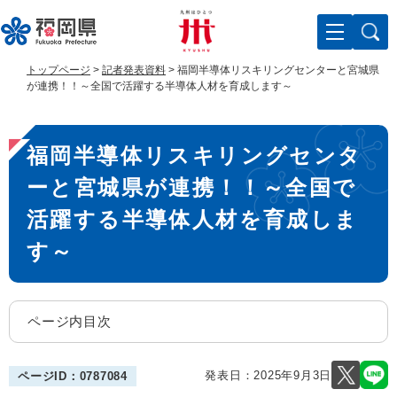
ペ
メ
ー
ニ
ジ
ュ
の
ー
トップページ
>
記者発表資料
>
福岡半導体リスキリングセンターと宮城県
先
を
が連携！！～全国で活躍する半導体人材を育成します～
頭
飛
で
ば
本
す
し
福岡半導体リスキリングセンタ
。
て
文
本
ーと宮城県が連携！！～全国で
文
へ
活躍する半導体人材を育成しま
す～
ページ内目次
発表日：
2025年9月3日
ページID：0787084