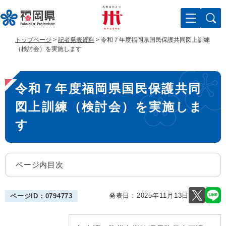
ペ
メ
ー
ニ
ジ
ュ
の
ー
トップページ
>
記者発表資料
>
令和７年度福岡県国民保護共同図上訓練
先
を
（検討会）を実施します
頭
飛
で
ば
本
す
し
令和７年度福岡県国民保護共同
。
て
文
本
図上訓練（検討会）を実施しま
文
へ
す
ページ内目次
発表日：
2025年11月13日
ページID：0794773