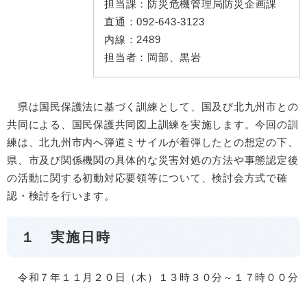
担当課：
防災危機管理局防災企画課
直通：
092-643-3123
内線：
2489
担当者：
岡部、黒岩
県は国民保護法に基づく訓練として、国及び北九州市との
共同による、国民保護共同図上訓練を実施します。今回の訓
練は、北九州市内へ弾道ミサイルが着弾したとの想定の下、
県、市及び関係機関の具体的な災害対処の方法や事態認定後
の活動に関する初動対応要領等について、検討会方式で確
認・検討を行います。
１ 実施日時
令和７年１１月２０日（木）１３時３０分～１７時００分