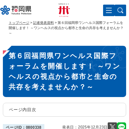
ペ
メ
ー
ニ
ジ
ュ
の
ー
トップページ
>
記者発表資料
>
第６回福岡県ワンヘルス国際フォーラムを
先
を
開催します！ ～ワンヘルスの視点から都市と生命の共存を考えませんか？
頭
飛
～
で
ば
す
し
本
。
て
第６回福岡県ワンヘルス国際フ
文
本
文
ォーラムを開催します！ ～ワン
へ
ヘルスの視点から都市と生命の
共存を考えませんか？～
ページ内目次
発表日：
2025年12月23日
ページID：0800338