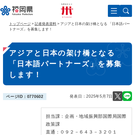
ペ
メ
ー
ニ
ジ
ュ
の
ー
トップページ
>
記者発表資料
>
アジアと日本の架け橋となる 「日本語パー
先
を
トナーズ」を募集します！
頭
飛
で
ば
本
す
し
アジアと日本の架け橋となる
。
て
文
本
「日本語パートナーズ」を募集
文
へ
します！
発表日：
2025年5月7日
ページID：0770602
担当課：
企画・地域振興部国際局国際
政策課
直通：
０９２－６４３－３２０１