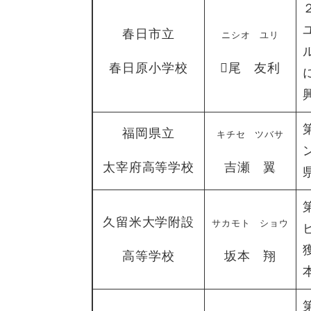
春日市立
ニシオ ユリ
春日原小学校
尾 友利
福岡県立
キチセ ツバサ
太宰府高等学校
吉瀬 翼
久留米大学附設
サカモト ショウ
高等学校
坂本 翔