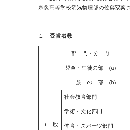
宗像高等学校電気物理部の佐藤双葉
１ 受賞者数
部 門・分 野
児童・生徒の部 (a)
一 般 の 部 (b)
社会教育部門
学術・文化部門
（一般
体育・スポーツ部門