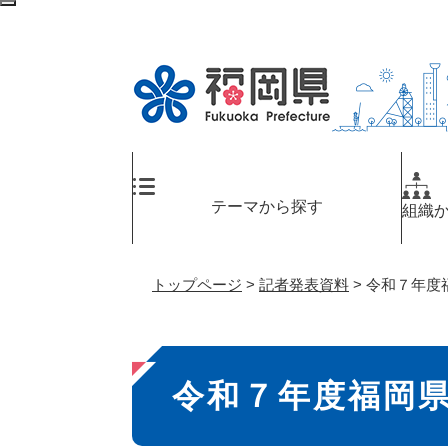
ペ
メ
検
ー
ニ
索
ジ
ュ
エ
の
ー
リ
先
を
ア
頭
飛
へ
で
ば
す
し
。
て
テーマから探す
組織
本
文
へ
トップページ
>
記者発表資料
>
令和７年度
本
令和７年度福岡
文