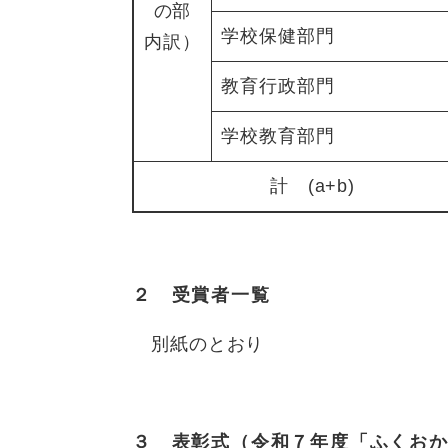
の部
学校保健部門
内訳）
教育行政部門
学校教育部門
計 (a+b)
２ 受賞者一覧
別紙のとおり
３ 表彰式（令和７年度「ふくお