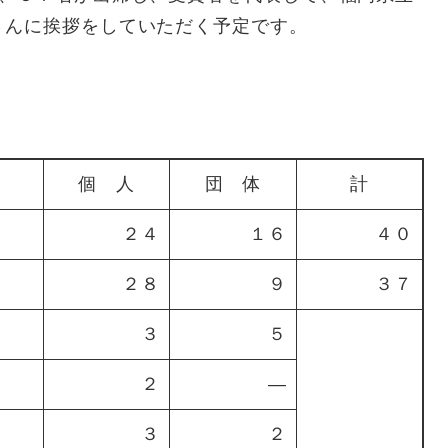
さんに挨拶をしていただく予定です。
個 人
団 体
計
２４
１６
４０
２８
９
３７
３
５
２
―
３
２