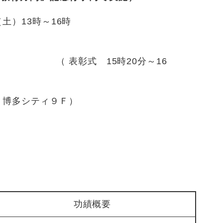
月８日（土）13時～16時
15時20分～16
 ）
Ｒ博多シティ９Ｆ）
功績概要