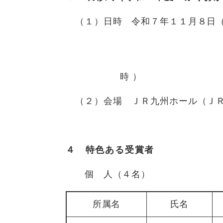
（１）日時 令和７年１１
（ 表彰式 
時
（２）会場 ＪＲ九州ホール（Ｊ
４ 特色ある受賞者
個 人（４名）
所属名
氏名