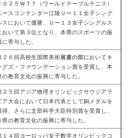
２０２５ＷＴＴ（ワールドテーブルテニス）
ユースコンテンダー江陵Ｕー１１女子シング
ルスにおいて優勝、Ｕー１３女子シングルス
において第３位となり、本県のスポーツの振
興に寄与した。
第２６回高校生国際美術
展書の部に
おいてキ
ングズ・ファウンデーション賞を受賞し、本
県の教育文化の振興に寄与した。
第２５回アジア物理オリンピックサウジアラ
ビア大会において日本代表として銅メダルを
獲得、さらに文部科学大臣特別賞を受賞し、
本県の教育文化の振興に寄与した。
第１４回ヨーロッパ女子数学オリンピックコ