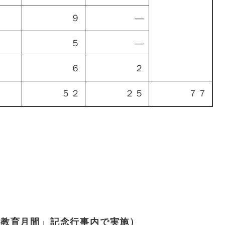
９
―
５
―
６
２
５２
２５
７７
か教育月間」記念行事内で実施）