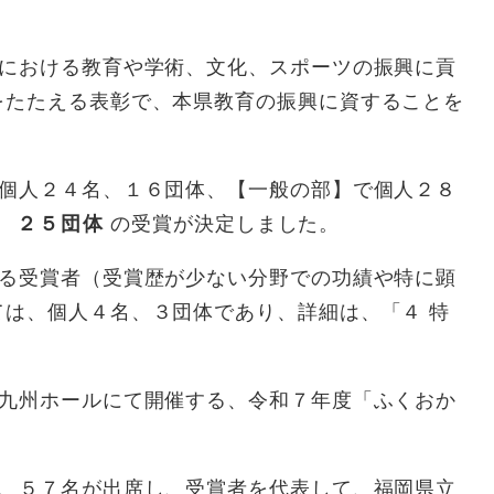
県における教育や学術、文化、スポーツの振興に貢
をたたえる表彰で、本県教育の振興に資することを
で個人２４名、１６団体、【一般の部】で個人２８
２５団体
の受賞が決定しました。
ある受賞者（受賞歴が少ない分野での功績や特に顕
は、個人４名、３団体であり、詳細は、「４ 特
。
Ｒ九州ホールにて開催する、令和７年度「ふくおか
。
ち、５７名が出席し、受賞者を代表して、福岡県立