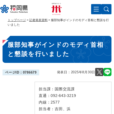
ペ
メ
ー
ニ
ジ
ュ
の
ー
トップページ
>
記者発表資料
>
服部知事がインドのモディ首相と懇談を行
先
を
いました
頭
飛
で
ば
本
す
し
服部知事がインドのモディ首相
。
て
文
本
と懇談を行いました
文
へ
発表日：
2025年8月30日
ページID：0786679
担当課：
国際交流課
直通：
092-643-3219
内線：
2577
担当者：
吉田、浜