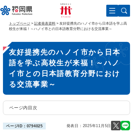
ペ
メ
ー
ニ
ジ
ュ
の
ー
トップページ
>
記者発表資料
>
友好提携先のハノイ市から日本語を学ぶ高
先
を
校生が来福！～ハノイ市との日本語教育分野における交流事業～
頭
飛
で
ば
本
す
し
友好提携先のハノイ市から日本
。
て
文
本
語を学ぶ高校生が来福！～ハノ
文
へ
イ市との日本語教育分野におけ
る交流事業～
ページ内目次
発表日：
2025年11月5日
ページID：0794025