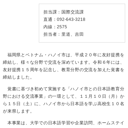
担当課：
国際交流課
直通：
092-643-3218
内線：
2575
担当者：
里道、吉田
福岡県とベトナム・ハノイ市は、平成２０年に友好提携を
締結し、様々な分野で交流を深めています。令和６年には、
友好提携１５周年を記念し、教育分野の交流を加えた覚書を
締結しました。
覚書に基づき初めて実施する「ハノイ市との日本語教育分
野における交流事業」の一環として、１１月１０日（月）か
ら１５日（土）に、ハノイ市から日本語を学ぶ高校生１０名
が来県します。
本事業は、大学での日本語学習や企業訪問、ホームステイ