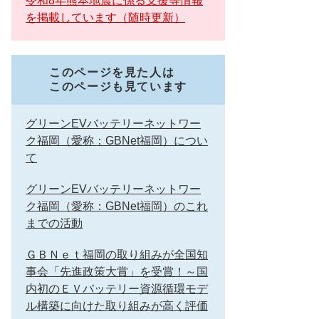
令和8年熊本地震に係る支援等情報
を掲載しています（随時更新）
このページを見た人は
このページも見ています
グリーンEVバッテリーネットワー
ク福岡（愛称：GBNet福岡）につい
て
グリーンEVバッテリーネットワー
ク福岡（愛称：GBNet福岡）のこれ
までの活動
ＧＢＮｅｔ福岡の取り組みが全国知
事会「先進政策大賞」を受賞！～国
内初のＥＶバッテリー資源循環モデ
ル構築に向けた取り組みが高く評価