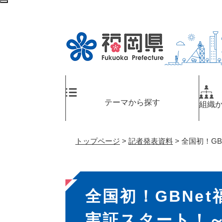
ペ
メ
検
ー
ニ
索
ジ
ュ
エ
の
ー
リ
先
を
ア
頭
飛
へ
で
ば
す
し
。
て
テーマから探す
組織
本
文
へ
トップページ
>
記者発表資料
>
全国初！G
本
全国初！GBNe
文
実証スタート！