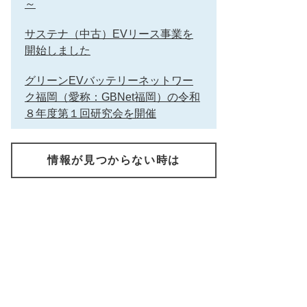
～
サステナ（中古）EVリース事業を
開始しました
グリーンEVバッテリーネットワー
ク福岡（愛称：GBNet福岡）の令和
８年度第１回研究会を開催
情報が見つからない時は