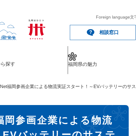
Foreign language
文
相談窓口
から探す
福岡県の魅力
BNet福岡参画企業による物流実証スタート！～EVバッテリーのサ
t福岡参画企業による物流
～EVバッテリーのサステ