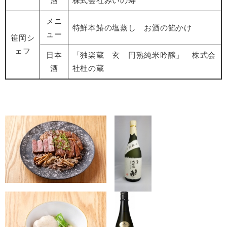
酒
株式会社みいの寿
メニ
特鮮本鰆の塩蒸し お酒の餡かけ
ュー
笹岡シ
ェフ
日本
「独楽蔵 玄 円熟純米吟醸」 株式会
酒
社杜の蔵