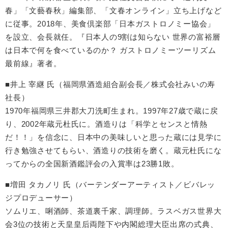
春」「文藝春秋」編集部、「文春オンライン」立ち上げなど
に従事。2018年、美食倶楽部「日本ガストロノミー協会」
を設立、会長就任。『日本人の9割は知らない 世界の富裕層
は日本で何を食べているのか？ ガストロノミーツーリズム
最前線』著者。
■井上 宰継 氏（福岡県酒造組合副会長／株式会社みいの寿
社長）
1970年福岡県三井郡大刀洗町生まれ。1997年27歳で蔵に戻
り、2002年蔵元杜氏に。酒造りは「科学とセンスと情熱
だ！！」を信念に、日本中の美味しいと思った蔵には見学に
行き勉強させてもらい、酒造りの技術を磨く。蔵元杜氏にな
ってからの全国新酒鑑評会の入賞率は23勝1敗。
■増田 タカノリ 氏（バーテンダーアーティスト／ビバレッ
ジプロデューサー）
ソムリエ、唎酒師、茶道裏千家、調理師。ラスベガス世界大
会3位の技術と天皇皇后両陛下や内閣総理大臣出席の式典、