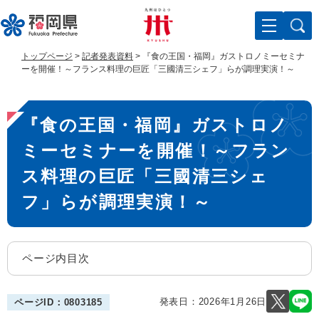
ペ
メ
ー
ニ
ジ
ュ
の
ー
トップページ
>
記者発表資料
>
『食の王国・福岡』ガストロノミーセミナ
先
を
ーを開催！～フランス料理の巨匠「三國清三シェフ」らが調理実演！～
頭
飛
で
ば
本
す
し
『食の王国・福岡』ガストロノ
。
て
文
本
ミーセミナーを開催！～フラン
文
へ
ス料理の巨匠「三國清三シェ
フ」らが調理実演！～
ページ内目次
発表日：
2026年1月26日
ページID：0803185