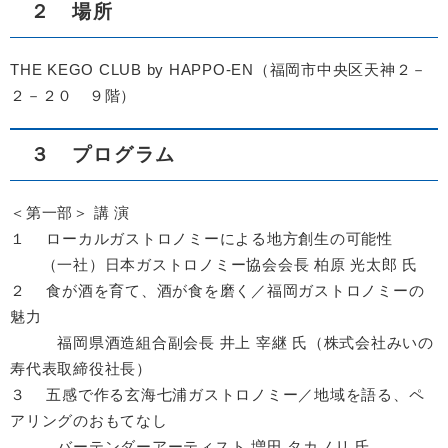
２ 場所
THE KEGO CLUB by HAPPO-EN（福岡市中央区天神２－
２－２０ ９階）
３ プログラム
＜第一部＞ 講 演
１ ローカルガストロノミーによる地方創生の可能性
（一社）日本ガストロノミー協会会長 柏原 光太郎 氏
２ 食が酒を育て、酒が食を磨く／福岡ガストロノミーの
魅力
福岡県酒造組合副会長 井上 宰継 氏（株式会社みいの
寿代表取締役社長）
３ 五感で作る玄海七浦ガストロノミー／地域を語る、ペ
アリングのおもてなし
バーテンダーアーティスト 増田 タカノリ 氏