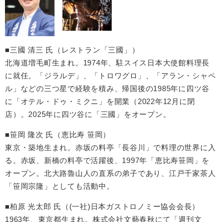
■三國 清三 氏（レストラン「三國」）
北海道増毛町生まれ。1974年、駐スイス日本大使館料理長
に就任。「ジラルデ」、「トロワグロ」、「アラン・シャペ
ル」などの三つ星で経験を積み、帰国後の1985年に四ツ谷
に「オテル・ドゥ・ミクニ」を開業（2022年12月に閉
店）。2025年に四ツ谷に「三國」をオープン。
■笹岡 隆次 氏（恵比寿 笹岡）
東京・築地生まれ。赤坂の料亭「長谷川」で料理の世界に入
る。赤坂、新橋の料亭で活躍後、1997年「恵比寿笹岡」を
オープン。北大路魯山人の直系の弟子であり、江戸千家茶人
「笹岡宗隆」としても活動中。
■柏原 光太郎 氏（(一社)日本ガストロノミー協会会長）
1963年、東京都生まれ。株式会社文藝春秋にて「週刊文