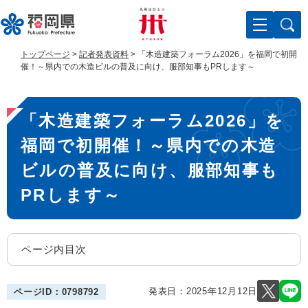
ペ
メ
ー
ニ
ジ
ュ
の
ー
トップページ
>
記者発表資料
>
「木造建築フォーラム2026」を福岡で初開
先
を
催！～県内での木造ビルの普及に向け、服部知事もPRします～
頭
飛
で
ば
本
す
し
「木造建築フォーラム2026」を
。
て
文
本
福岡で初開催！～県内での木造
文
へ
ビルの普及に向け、服部知事も
PRします～
ページ内目次
発表日：
2025年12月12日
ページID：0798792