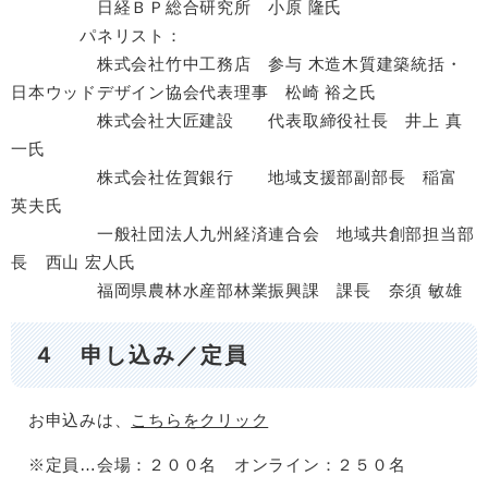
日経ＢＰ総合研究所 小原 隆氏
パネリスト：
株式会社竹中工務店 参与 木造木質建築統括・
日本ウッドデザイン協会代表理事 松崎 裕之氏
株式会社大匠建設 代表取締役社長 井上 真
一氏
株式会社佐賀銀行 地域支援部副部長 稲富
英夫氏
一般社団法人九州経済連合会 地域共創部担当部
長 西山 宏人氏
福岡県農林水産部林業振興課 課長 奈須 敏雄
４ 申し込み／定員
お申込みは、
こちらをクリック
※定員…会場：２００名 オンライン：２５０名