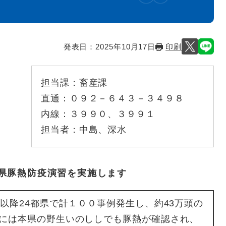
発表日：
2025年10月17日
印刷
担当課：
畜産課
直通：
０９２－６４３－３４９８
内線：
３９９０、３９９１
担当者：
中島、深水
県豚熱防疫演習を実施します
以降24都県で計１００事例発生し、約43万頭の
には本県の野生いのししでも豚熱が確認され、