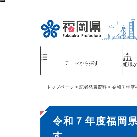
ペ
メ
検
ー
ニ
索
ジ
ュ
エ
の
ー
リ
先
を
ア
頭
飛
へ
で
ば
す
し
。
て
テーマから探す
組織
本
文
へ
トップページ
>
記者発表資料
>
令和７年度
本
令和７年度福岡
文
す