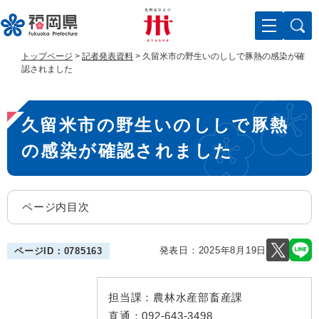
ペ
メ
ー
ニ
ジ
ュ
の
ー
トップページ
>
記者発表資料
>
久留米市の野生いのししで豚熱の感染が確
先
を
認されました
頭
飛
で
ば
本
す
し
久留米市の野生いのししで豚熱
。
て
文
本
の感染が確認されました
文
へ
ページ内目次
発表日：
2025年8月19日
ページID：0785163
担当課：
農林水産部畜産課
直通：
092-643-3498