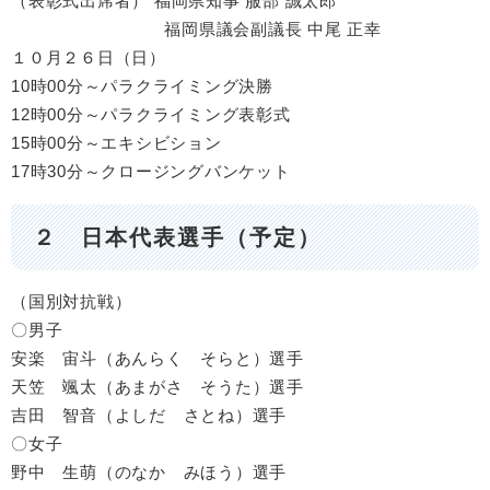
（表彰式出席者） 福岡県知事 服部 誠太郎
福岡県議会副議長 中尾 正幸
１０月２６日（日）
10時00分～パラクライミング決勝
12時00分～パラクライミング表彰式
15時00分～エキシビション
17時30分～クロージングバンケット
２ 日本代表選手（予定）
（国別対抗戦）
〇男子
安楽 宙斗（あんらく そらと）選手
天笠 颯太（あまがさ そうた）選手
吉田 智音（よしだ さとね）選手
〇女子
野中 生萌（のなか みほう）選手