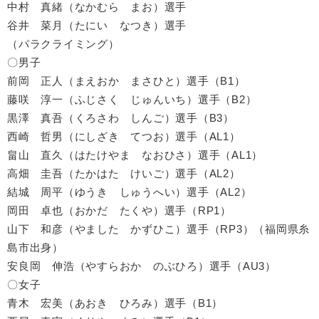
中村 真緒（なかむら まお）選手
谷井 菜月（たにい なつき）選手
（パラクライミング）
〇男子
前岡 正人（まえおか まさひと）選手（B1）
藤咲 淳一（ふじさく じゅんいち）選手（B2）
黒澤 真吾（くろさわ しんご）選手（B3）
西崎 哲男（にしざき てつお）選手（AL1）
畠山 直久（はたけやま なおひさ）選手（AL1）
高畑 圭吾（たかはた けいご）選手（AL2）
結城 周平（ゆうき しゅうへい）選手（AL2）
岡田 卓也（おかだ たくや）選手（RP1）
山下 和彦（やました かずひこ）選手（RP3）（福岡県糸
島市出身）
安良岡 伸浩（やすらおか のぶひろ）選手（AU3）
〇女子
青木 宏美（あおき ひろみ）選手（B1）