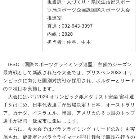
担当課：
人づくり・県民生活部スポー
ツ局スポーツ企画課国際スポーツ大会
推進室
直通：
092-643-3997
内線：
2828
担当者：
仲谷、中本
IFSC（国際スポーツクライミング連盟）主催のシーズン
最終戦として新設された今大会では、ブリスベン2032 オリ
ンピックに向けた国別対抗戦が採用され、ボルダーとリード
の２種目を実施します。
大会にはパリ2024 オリンピック銀メダリスト安楽 宙斗選
手をはじめ、日本代表選手が出場決定！日本、オーストラリ
ア、カナダ、イスラエル、韓国、アメリカの６ヵ国のトップ
選手が福岡・飯塚市に集結します。
さらに、今大会ではパラクライミング（リードのみ）も実
施され、健常者とパラクライマーが同じ舞台で競技を行うの