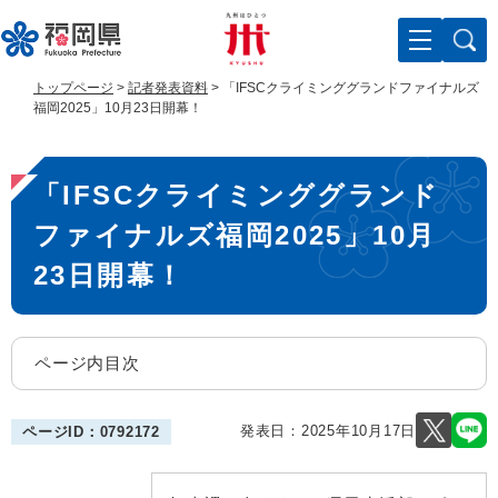
ペ
メ
ー
ニ
ジ
ュ
の
ー
トップページ
>
記者発表資料
>
「IFSCクライミンググランドファイナルズ
先
を
福岡2025」10月23日開幕！
頭
飛
で
ば
本
す
し
「IFSCクライミンググランド
。
て
文
本
ファイナルズ福岡2025」10月
文
へ
23日開幕！
ページ内目次
発表日：
2025年10月17日
ページID：0792172