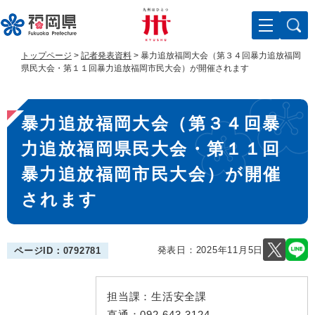
ペ
メ
ー
ニ
ジ
ュ
の
ー
トップページ
>
記者発表資料
>
暴力追放福岡大会（第３４回暴力追放福岡
先
を
県民大会・第１１回暴力追放福岡市民大会）が開催されます
頭
飛
で
ば
本
す
し
暴力追放福岡大会（第３４回暴
。
て
文
本
力追放福岡県民大会・第１１回
文
へ
暴力追放福岡市民大会）が開催
されます
発表日：
2025年11月5日
ページID：0792781
担当課：
生活安全課
直通：
092-643-3124