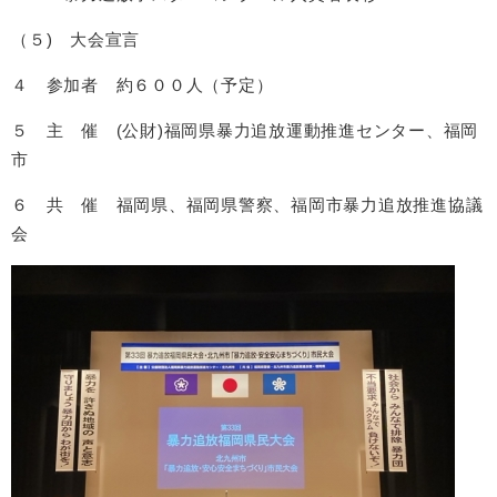
（５) 大会宣言
４ 参加者 約６００人（予定）
５ 主 催 (公財)福岡県暴力追放運動推進センター、福岡
市
６ 共 催 福岡県、福岡県警察、福岡市暴力追放推進協議
会