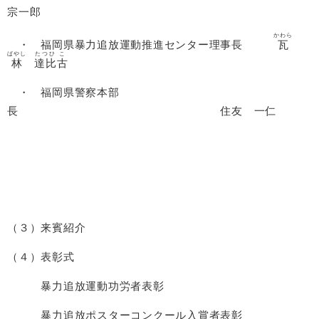
宗一郎
かわら
・ 福岡県暴力追放運動推進センター理事長
瓦
ばやし
たつひ
こ
林
達比
古
・ 福岡県警察本部
長 住友 一仁
（３）来賓紹介
（４）表彰式
暴力追放運動功労者表彰
暴力追放ポスターコンクール入賞者表彰