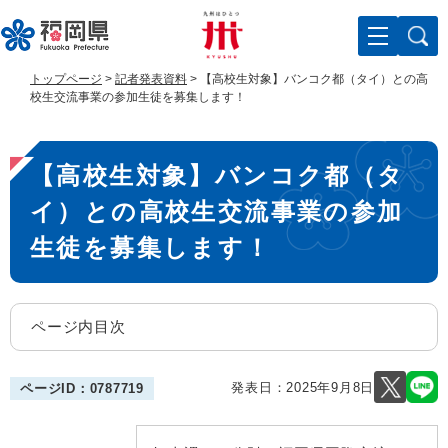
ペ
メ
ー
ニ
ジ
ュ
の
ー
トップページ
>
記者発表資料
>
【高校生対象】バンコク都（タイ）との高
先
を
校生交流事業の参加生徒を募集します！
頭
飛
で
ば
本
す
し
【高校生対象】バンコク都（タ
。
て
文
本
イ）との高校生交流事業の参加
文
へ
生徒を募集します！
ページ内目次
発表日：
2025年9月8日
ページID：0787719