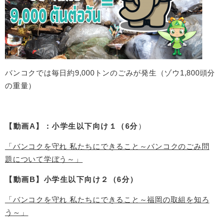
​バンコクでは毎日約9,000トンのごみが発生（ゾウ1,800頭分
の重量）
【動画A】
：
小学生以下
向け１（6分
）
「バンコクを守れ 私たちにできること～バンコクのごみ問
題について学ぼう～」
【動画B】小学生以下向け２（6分）
「バンコクを守れ 私たちにできること～福岡の取組を知ろ
う～」