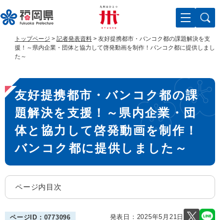
ペ
メ
ー
ニ
ジ
ュ
の
ー
トップページ
>
記者発表資料
>
友好提携都市・バンコク都の課題解決を支
先
を
援！～県内企業・団体と協力して啓発動画を制作！バンコク都に提供しまし
頭
飛
た～
で
ば
す
し
本
。
て
友好提携都市・バンコク都の課
文
本
文
題解決を支援！～県内企業・団
へ
体と協力して啓発動画を制作！
バンコク都に提供しました～
ページ内目次
発表日：
2025年5月21日
ページID：0773096