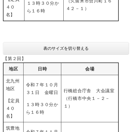
（久留米市合川町１６
１３時３０分か
４０
４２－１）
ら１６時
名】
表のサイズを切り替える
【第２回】
地区
日時
会場
北九州
令和７年１０月
地区
行橋総合庁舎 大会議室
３１日 金曜日
（行橋市中央１－２－
【定員
１３時３０分か
１）
４０
ら１６時
名】
筑豊地
令和７年１１月