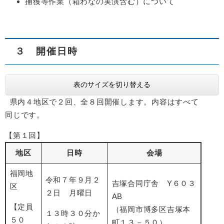
捕獲等作業（箱わなの実演含む）について
３ 開催日時
表のサイズを切り替える
県内４地区で２回、全８回開催します。内容はすべて
同じです。
【第１回】
地区
日時
会場
福岡地
令和７年９月２
吉塚合同庁舎 Y６０３
区
２日 月曜日
AB
【定員
（福岡市博多区吉塚本
１３時３０分か
５０
町１３－５０）