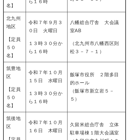
ら１６時
名】
北九州
令和７年９月３
八幡総合庁舎 大会議
地区
０日 火曜日
室AB
【定員
１３時３０分か
（北九州市八幡西区則
５０
ら１６時
松３－７－１）
名】
筑豊地
令和７年１０月
飯塚市役所 ２階多目
区
１５日 水曜日
的ホール
【定員
（飯塚市新立岩５－
１３時３０分か
５０
５）
ら１６時
名】
筑後地
令和７年１０月
久留米総合庁舎 立体
区
１６日 木曜日
駐車場棟１階大会議室
【定員