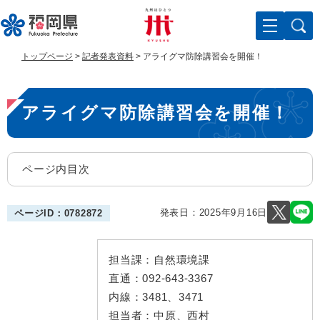
ペ
メ
ー
ニ
ジ
ュ
の
ー
トップページ
>
記者発表資料
>
アライグマ防除講習会を開催！
先
を
頭
飛
本
で
ば
アライグマ防除講習会を開催！
す
し
文
。
て
本
文
ページ内目次
へ
発表日：
2025年9月16日
ページID：0782872
担当課：
自然環境課
直通：
092-643-3367
内線：
3481、3471
担当者：
中原、西村