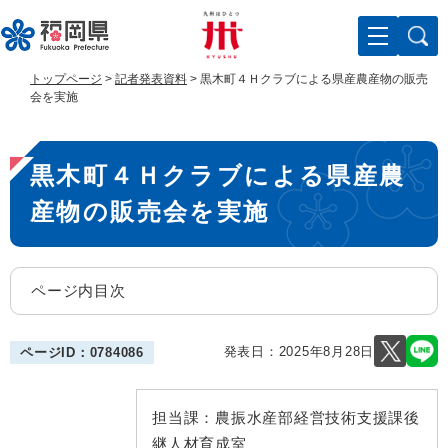
ペ
メ
ー
ニ
ジ
ュ
の
ー
トップページ
>
記者発表資料
>
黒木町４Ｈクラブによる県産農産物の販売
先
を
会を実施
頭
飛
で
ば
本
す
し
黒木町４Ｈクラブによる県産農
。
て
文
本
産物の販売会を実施
文
へ
ページ内目次
発表日：
2025年8月28日
ページID：0784086
担当課：
農振水産部経営技術支援課後
継人材育成室