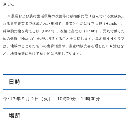
さい。
​
※農業および農村生活環境の改善等に積極的に取り組んでいる意欲あふ
れる青年農業者で構成された集団で、農業と生活に役立つ腕（Hands）、
科学的に物を考える頭（Head）、友情に富む心（Heart）、元気で働くた
めの健康（Health）を培い増進することを目指します。黒木町４Ｈクラブ
は、地域のこどもたちへの食育活動や、農産物販売会を通したＰＲ活動な
ど、地域振興に向けて精力的に活動しています。
日時
令和７年９月２日（火） 10時00分～14時00分
場所