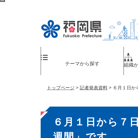
ペ
メ
検
ー
ニ
索
ジ
ュ
エ
の
ー
リ
先
を
ア
頭
飛
へ
で
ば
す
し
。
て
テーマから探す
組織
本
文
へ
トップページ
>
記者発表資料
>
６月１日か
本
６月１日から７
文
週間」です