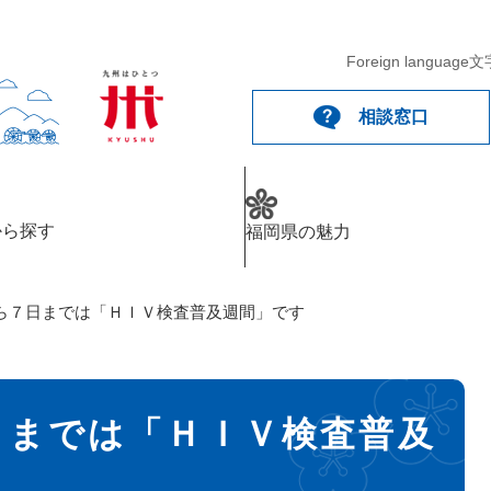
Foreign language
文
相談窓口
から探す
福岡県の魅力
ら７日までは「ＨＩＶ検査普及週間」です
日までは「ＨＩＶ検査普及