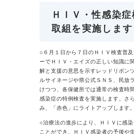
ＨＩＶ・性感染症
取組を実施します
○６月１日から７日の
ＨＩＶ検査普及
ーでＨＩＶ・エイズの正しい知識に
解と支援の意思を示すレッドリボン
ルサイネージや県公式ＳＮＳ、民放
けつつ、各保健所では通常の検査時
感染症の特例検査を実施します。さ
み、「赤色」にライトアップします
○治療法の進歩により、ＨＩＶに感
ことができ、ＨＩＶ感染者の予後や