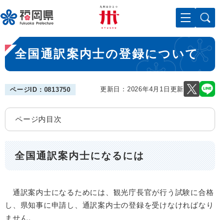
ペ
メニューを飛ばして本文へ
ー
ジ
の
本
先
全国通訳案内士の登録について
文
頭
で
す
。
更新日：2026年4月1日更新
ページID：0813750
ページ内目次
全国通訳案内士になるには
通訳案内士になるためには、観光庁長官が行う試験に合格
し、県知事に申請し、通訳案内士の登録を受けなければなり
ません。