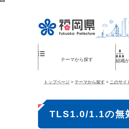
ペ
検
ー
索
ジ
エ
の
リ
先
ア
頭
へ
で
す
。
テーマから探す
組織
トップページ
>
テーマから探す
>
このサイ
本
TLS1.0/1.1
文