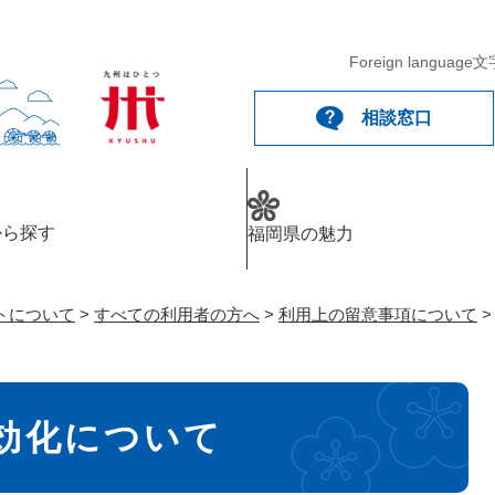
メニューを飛ばして本文へ
Foreign language
文
相談窓口
から探す
福岡県の魅力
トについて
>
すべての利用者の方へ
>
利用上の留意事項について
の無効化について