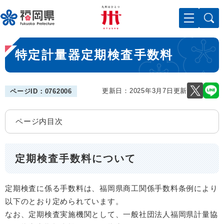
ペ
メニューを飛ばして本文へ
ー
ジ
の
本
先
特定計量器定期検査手数料
文
頭
で
す
。
更新日：2025年3月7日更新
ページID：0762006
ページ内目次
定期検査手数料について
定期検査に係る手数料は、福岡県商工関係手数料条例により
以下のとおり定められています。
なお、定期検査実施機関として、一般社団法人福岡県計量協