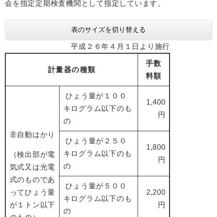
会を指定定期検査機関として指定しています。
表のサイズを切り替える
平成２６年４月１日より施行
手数
計量器の種類
料額
ひょう量が１００
1,400
キログラム以下のも
円
の
非自動はかり
ひょう量が２５０
1,800
キログラム以下のも
（検出部が電
円
の
気式又は光電
式のものであ
ひょう量が５００
ってひょう量
2,200
キログラム以下のも
が１トン以下
円
の