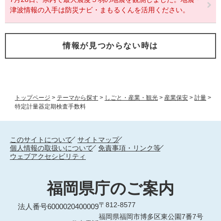
津波情報の入手は防災ナビ・まもるくんを活用ください。
情報が見つからない時は
トップページ
>
テーマから探す
>
しごと・産業・観光
>
産業保安
>
計量
>
特定計量器定期検査手数料
このサイトについて
サイトマップ
個人情報の取扱いについて
免責事項・リンク等
ウェブアクセシビリティ
福岡県庁のご案内
〒812-8577
法人番号6000020400009
福岡県福岡市博多区東公園7番7号