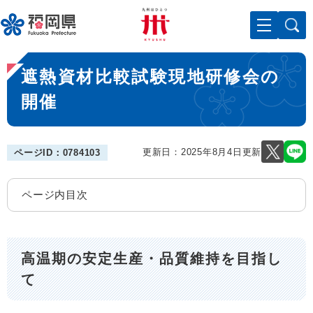
ペ
メニューを飛ばして本文へ
ー
ジ
の
本
先
遮熱資材比較試験現地研修会の
文
頭
で
開催
す
。
更新日：2025年8月4日更新
ページID：0784103
ページ内目次
高温期の安定生産・品質維持を目指し
て