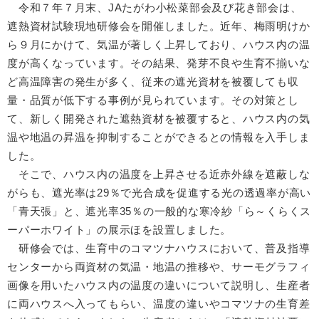
令和７年７月末、JAたがわ小松菜部会及び花き部会は、
遮熱資材試験現地研修会を開催しました。近年、梅雨明けか
ら９月にかけて、気温が著しく上昇しており、ハウス内の温
度が高くなっています。その結果、発芽不良や生育不揃いな
ど高温障害の発生が多く、従来の遮光資材を被覆しても収
量・品質が低下する事例が見られています。その対策とし
て、新しく開発された遮熱資材を被覆すると、ハウス内の気
温や地温の昇温を抑制することができるとの情報を入手しま
した。
そこで、ハウス内の温度を上昇させる近赤外線を遮蔽しな
がらも、遮光率は29％で光合成を促進する光の透過率が高い
「青天張」と、遮光率35％の一般的な寒冷紗「ら～くらくス
ーパーホワイト」の展示ほを設置しました。
研修会では、生育中のコマツナハウスにおいて、普及指導
センターから両資材の気温・地温の推移や、サーモグラフィ
画像を用いたハウス内の温度の違いについて説明し、生産者
に両ハウスへ入ってもらい、温度の違いやコマツナの生育差