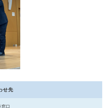
わせ先
表窓口