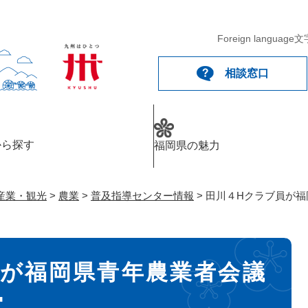
メニューを飛ばして本文へ
Foreign language
文
相談窓口
から探す
福岡県の魅力
産業・観光
>
農業
>
普及指導センター情報
>
田川４Hクラブ員が福
員が福岡県青年農業者会議
賞