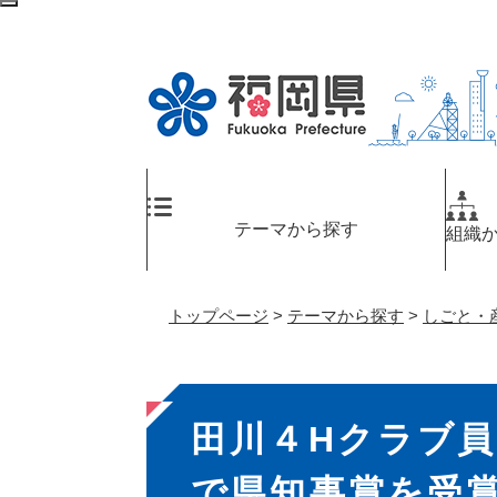
ペ
検
ー
索
ジ
エ
の
リ
先
ア
頭
へ
で
す
。
テーマから探す
組織
トップページ
>
テーマから探す
>
しごと・
本
田川４Hクラブ
文
で県知事賞を受