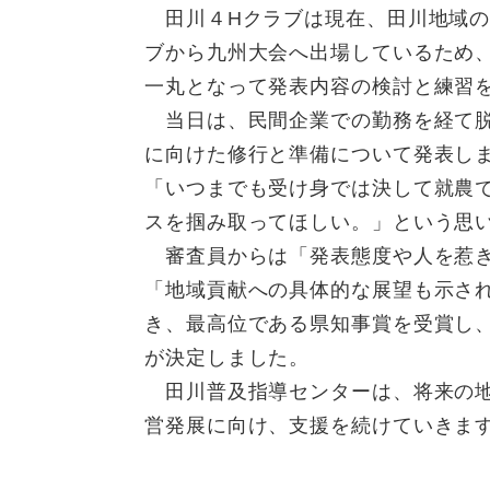
田川４Hクラブは現在、田川地域の
ブから九州大会へ出場しているため
一丸となって発表内容の検討と練習
当日は、民間企業での勤務を経て脱
に向けた修行と準備について発表し
「いつまでも受け身では決して就農
スを掴み取ってほしい。」という思
審査員からは「発表態度や人を惹き
「地域貢献への具体的な展望も示さ
き、最高位である県知事賞を受賞し
が決定しました。
田川普及指導センターは、将来の地
営発展に向け、支援を続けていきま