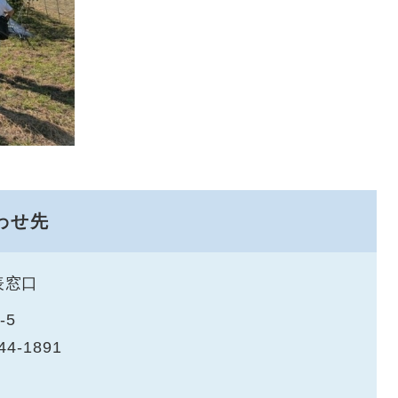
わせ先
表窓口
-5
44-1891