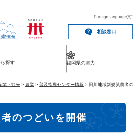
メニューを飛ばして本文へ
Foreign language
文
相談窓口
から探す
福岡県の魅力
産業・観光
>
農業
>
普及指導センター情報
>
田川地域新規就農者
農者のつどいを開催