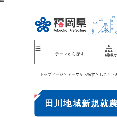
ペ
検
ー
索
ジ
エ
の
リ
先
ア
頭
へ
で
す
。
テーマから探す
組織
トップページ
>
テーマから探す
>
しごと・
本
田川地域新規就
文