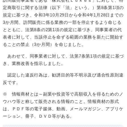
訪問販売事業者である「株式会社Ｌｕｋｅｓ」に対して、特
定商取引に関する法律（以下「法」という。）第8条第1項の
規定に基づき、令和3年10月29日から令和4年1月28日までの
3か月間、訪問販売に係る業務の一部を停止するよう命じる
とともに、法第8条の2第1項の規定に基づき、同事業者の代
表者に対して、当該停止を命ずる範囲の業務を新たに開始す
ることの禁止（3か月間）を命じました。
あわせて、同事業者に対して、法第7条第1項の規定に基づ
き、業務改善を指示しました。
認定した違反行為は、勧誘目的等不明示及び適合性原則違
反です。
※ 情報商材とは～副業や投資等で高額収入を得るためのノ
ウハウ等と称して販売される情報のこと。情報商材の形式
は、ＰＤＦ等の電子媒体、動画、メールマガジン、アプリケ
ーション、冊子、ＤＶＤ等がある。