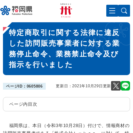
ペ
メニューを飛ばして本文へ
ー
ジ
の
本
先
特定商取引に関する法律に違反
文
頭
で
した訪問販売事業者に対する業
す
務停止命令、業務禁止命令及び
。
指示を行いました
更新日：2021年10月29日更新
ページID：0605806
ページ内目次
福岡県は、本日（令和3年10月28日）付けで、情報商材の