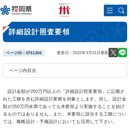
ペ
メニューを飛ばして本文へ
ー
ジ
の
本
先
詳細設計照査要領
文
頭
で
す
。
更新日：2022年3月31日更新
ページID：0761206
ページ内目次
設計金額が250万円以上の「詳細設計照査要領」に記載さ
れた工種を含む詳細設計業務を対象とします。但し、設計金
額が250万円未満であっても本要領より実施することを妨げ
るものではありません。また、本要領に該当する工種につい
ては、概略設計・予備設計においても活用して下さい。