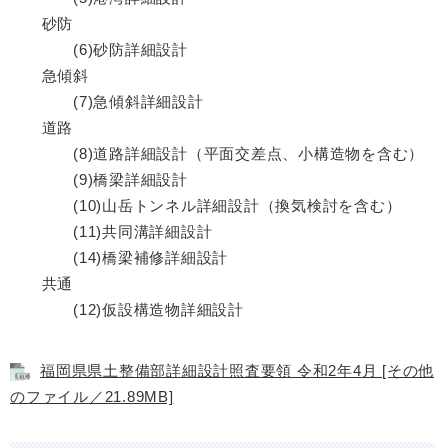
砂防
(6)砂防詳細設計
急傾斜
(7)急傾斜詳細設計
道路
(8)道路詳細設計（平面交差点、小構造物を含む）
(9)橋梁詳細設計
(10)山岳トンネル詳細設計（換気検討を含む）
(11)共同溝詳細設計
(14)橋梁補修詳細設計
共通
(12)仮設構造物詳細設計
福岡県県土整備部詳細設計照査要領 令和2年4月 [その他
のファイル／21.89MB]