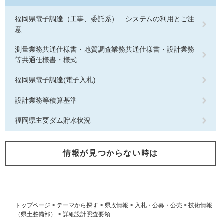
福岡県電子調達（工事、委託系） システムの利用とご注
意
測量業務共通仕様書・地質調査業務共通仕様書・設計業務
等共通仕様書・様式
福岡県電子調達(電子入札)
設計業務等積算基準
福岡県主要ダム貯水状況
情報が見つからない時は
トップページ
>
テーマから探す
>
県政情報
>
入札・公募・公売
>
技術情報
（県土整備部）
>
詳細設計照査要領