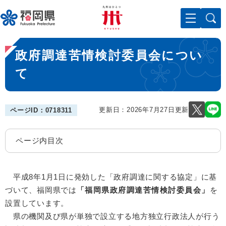
ペ
メニューを飛ばして本文へ
ー
ジ
の
本
先
政府調達苦情検討委員会につい
文
頭
で
て
す
。
更新日：2026年7月27日更新
ページID：0718311
ページ内目次
平成8年1月1日に発効した「政府調達に関する協定」に基
づいて、福岡県では
「福岡県政府調達苦情検討委員会」
を
設置しています。
県の機関及び県が単独で設立する地方独立行政法人が行う