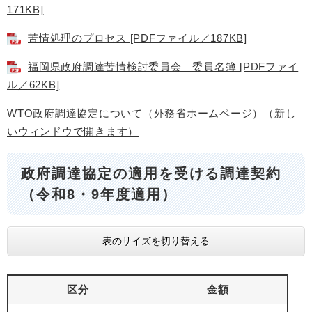
171KB]
苦情処理のプロセス [PDFファイル／187KB]
福岡県政府調達苦情検討委員会 委員名簿 [PDFファイ
ル／62KB]
WTO政府調達協定について（外務省ホームページ）（新し
いウィンドウで開きます）
政府調達協定の適用を受ける調達契約
（令和8・9年度適用）
表のサイズを切り替える
区分
金額