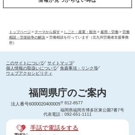
情報が見つからない時は
トップページ
>
テーマから探す
>
しごと・産業・観光
>
雇用・労働
>
労働
相談・労使紛争の解決
>
労働相談を行っています（北九州労働者支援事務
所）
このサイトについて
サイトマップ
個人情報の取扱いについて
免責事項・リンク等
ウェブアクセシビリティ
福岡県庁のご案内
〒812-8577
法人番号6000020400009
福岡県福岡市博多区東公園7番7号
代表電話：092-651-1111
手話で電話をする