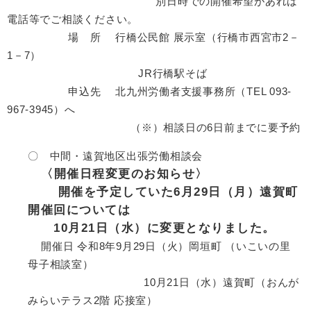
別日時での開催希望があれば
電話等でご相談ください。
場 所 行橋公民館 展示室（行橋市西宮市2－
1－7）
JR行橋駅そば
申込先 北九州労働者支援事務所（TEL 093-
967-3945）へ
（※）相談日の6日前までに要予約
〇 中間・遠賀地区出張労働相談会
〈開催日程変更のお知らせ〉
開催を予定していた6月29日（月）遠賀町
開催回については
10月21日（水）に変更となりました。
開催日 令和8年9月29日（火）岡垣町 （いこいの里
母子相談室）
​ 10月21日（水）遠賀町（おんが
みらいテラス2階 応接室）