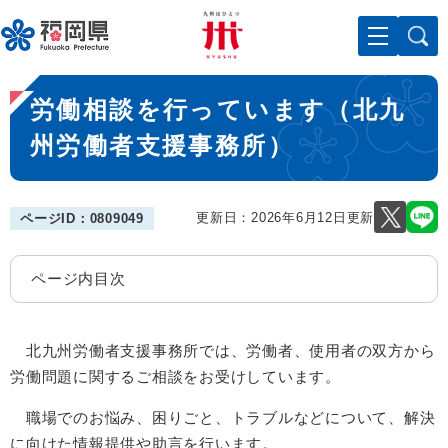
ペ
メニューを飛ばして本文へ
ー
ジ
の
本
先
労働相談を行っています（北九
文
頭
で
州労働者支援事務所）
す
。
更新日：2026年6月12日更新
ページID：0809049
ページ内目次
北九州労働者支援事務所では、労働者、使用者の双方から
労働問題に関するご相談をお受けしています。
職場でのお悩み、困りごと、トラブルなどについて、解決
に向けた情報提供や助言を行います。