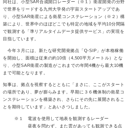
同社は、小型SAR合成開口レーダー（※１）衛星開発の分野
で世界をリードする九州大学発の宇宙スタートアップであ
り、小型SAR衛星による衛星コンステレーション（※２）構
築により、世界中のほぼどこでも特定の地域を平均10分間隔
で観測する「準リアルタイムデータ提供サービス」の実現を
目指しています。
今年３月には、新たな研究開発拠点「Q-SIP」が本格稼働
を開始し、面積は従来の約10倍（4,500平方メートル）とな
り、小型SAR衛星の製造がこれまでの年間4機から最大10機
まで可能となります。
知事は、拠点を視察するとともに「まさに、ここがスタート
の場所であり、夢が膨らみます。早期に３６機体制の衛星コ
ンステレーションを構築され、さらにその先に展開されるこ
とを期待しています」とあいさつしました。
※１ 電波を使用して地表を観測するレーダー
昼夜を問わず、また雲があっても観測できる点