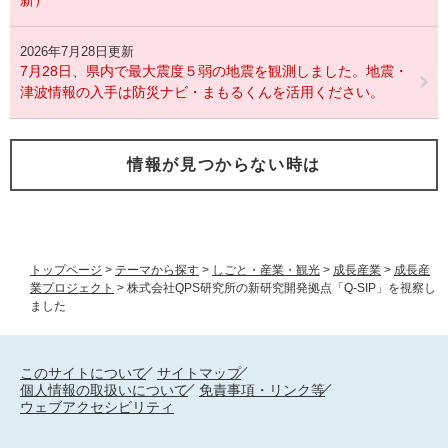
新）
2026年7月28日更新
7月28日、県内で最大震度５弱の地震を観測しました。地震・
津波情報の入手は防災ナビ・まもるくんを活用ください。
情報が見つからない時は
トップページ
>
テーマから探す
>
しごと・産業・観光
>
成長産業
>
成長産
業プロジェクト
>
株式会社QPS研究所の新研究開発拠点「Q-SIP」を視察し
ました
このサイトについて
サイトマップ
個人情報の取扱いについて
免責事項・リンク等
ウェブアクセシビリティ