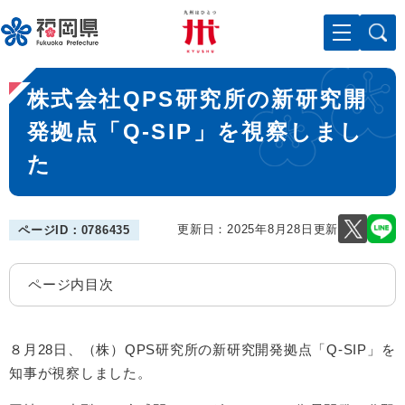
ペ
メニューを飛ばして本文へ
ー
ジ
の
本
先
株式会社QPS研究所の新研究開
文
頭
で
発拠点「Q-SIP」を視察しまし
す
た
。
更新日：2025年8月28日更新
ページID：0786435
ページ内目次
８月28日、（株）QPS研究所の新研究開発拠点「Q-SIP」を
知事が視察しました。