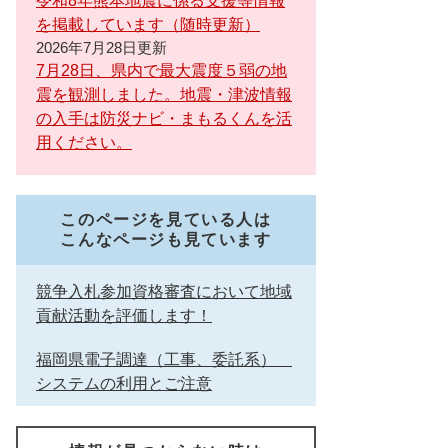
令和8年熊本地震に係る支援等情報
を掲載しています（随時更新）
2026年7月28日更新
7月28日、県内で最大震度５弱の地
震を観測しました。地震・津波情報
の入手は防災ナビ・まもるくんを活
用ください。
このページを見ている人は
こんなページも見ています
競争入札参加資格審査において地域
貢献活動を評価します！
福岡県電子調達（工事、委託系）
システムの利用とご注意