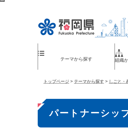
ペ
検
ー
索
ジ
エ
の
リ
先
ア
頭
へ
で
す
。
テーマから探す
組織
トップページ
>
テーマから探す
>
しごと・
本
パートナーシッ
文