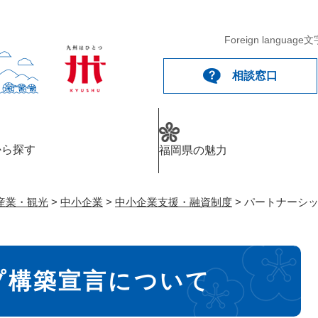
メニューを飛ばして本文へ
Foreign language
文
相談窓口
から探す
福岡県の魅力
産業・観光
>
中小企業
>
中小企業支援・融資制度
>
パートナーシ
プ構築宣言について