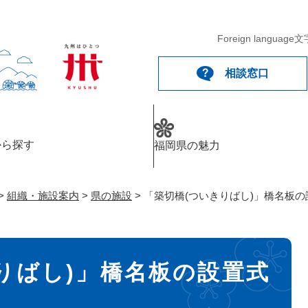
メニューを飛ばして本文へ
Foreign language
文
相談窓口
から探す
福岡県の魅力
>
組織・施設案内
>
県の施設
>
「築切橋(ついきりばし)」橋名板
りばし)」橋名板の設置式