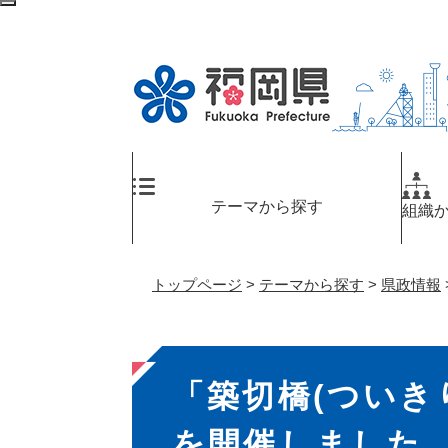
ペ
検
ー
索
ジ
エ
の
リ
先
ア
頭
へ
で
す
。
テーマから探す
組織
トップページ
>
テーマから探す
>
県政情報
本
「築切橋(ついき
文
を開催しました