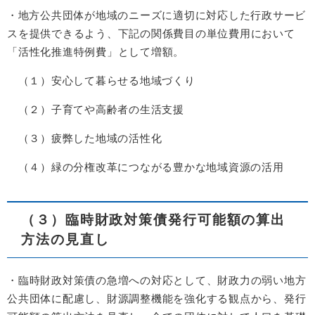
・地方公共団体が地域のニーズに適切に対応した行政サービ
スを提供できるよう、下記の関係費目の単位費用において
「活性化推進特例費」として増額。
（１）
安心して暮らせる地域づくり
（２）子育てや高齢者の生活支援
（３）疲弊した地域の活性化
（４）緑の分権改革につながる豊かな地域資源の活用
（３）臨時財政対策債発行可能額の算出
方法の見直し
・臨時財政対策債の急増への対応として、財政力の弱い地方
公共団体に配慮し、財源調整機能を強化する観点から、発行