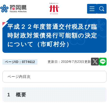
ペ
メニューを飛ばして本文へ
ー
ジ
の
本
先
平成２２年度普通交付税及び臨
文
頭
で
時財政対策債発行可能額の決定
す
について（市町村分）
。
更新日：2010年7月23日更新
ページID：0774612
ページ内目次
1 概要