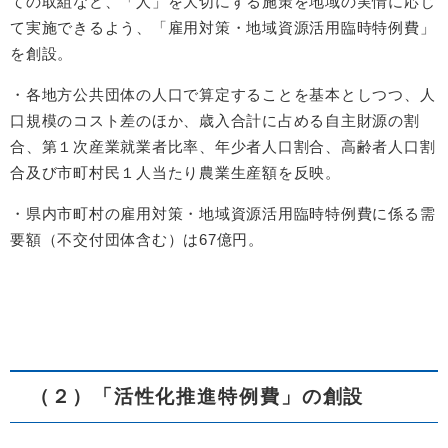
ての取組など、「人」を大切にする施策を地域の実情に応じ
て実施できるよう、「雇用対策・地域資源活用臨時特例費」
を創設。
・各地方公共団体の人口で算定することを基本としつつ、人
口規模のコスト差のほか、歳入合計に占める自主財源の割
合、第１次産業就業者比率、年少者人口割合、高齢者人口割
合及び市町村民１人当たり農業生産額を反映。
・県内市町村の雇用対策・地域資源活用臨時特例費に係る需
要額（不交付団体含む）は67億円。
（２）「活性化推進特例費」の創設