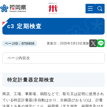
ペ
メニューを飛ばして本文へ
ー
ジ
の
本
先
c3 定期検査
文
頭
で
す
。
更新日：2025年3月13日更新
ページID：0750838
ページ内目次
特定計量器定期検査
商店、工場、事業場、病院などで、取引又は証明に使用され
ている特定計量器(非自動はかり、分銅及びおもり)は、計量
法第１９条の規定により、福岡県（北九州市、福岡市及び久