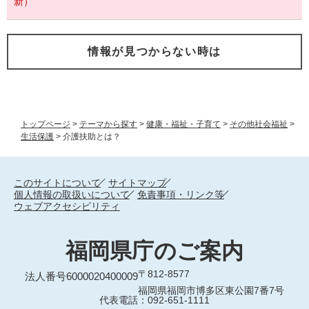
新）
情報が見つからない時は
トップページ
>
テーマから探す
>
健康・福祉・子育て
>
その他社会福祉
>
生活保護
>
介護扶助とは？
このサイトについて
サイトマップ
個人情報の取扱いについて
免責事項・リンク等
ウェブアクセシビリティ
福岡県庁のご案内
〒812-8577
法人番号6000020400009
福岡県福岡市博多区東公園7番7号
代表電話：092-651-1111