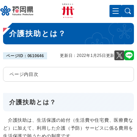
ペ
メニューを飛ばして本文へ
ー
ジ
の
本
先
介護扶助とは？
文
頭
で
す
。
更新日：2022年1月25日更新
ページID：0610646
ページ内目次
介護扶助とは？
介護扶助は、生活保護の給付（生活費や住宅費、医療費な
ど）に加えて、利用した介護（予防）サービスに係る費用を
生活保護で賄うための制度です。