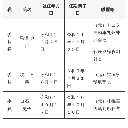
就任年月
任期満了
職
氏名
職歴等
日
日
（元）トヨタ
自動車九州株
委
令和４年
令和１１
馬場 貞
式会社
員
３月２５
年１２月
仁
長
日
２３日
代表取締役副
社長
令和９年
委
境 正
令和５年
（元）福岡県
７月３１
員
義
８月１日
環境部長
日
令和６年
令和１０
委
白石
（元）札幌高
１０月１
年１０月
員
史子
等裁判所長官
７日
１６日