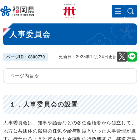
ペ
メニューを飛ばして本文へ
ー
ジ
の
本
先
人事委員会
文
頭
で
す
。
更新日：2025年12月24日更新
ページID：0800770
ページ内目次
１．人事委員会の設置
人事委員会は、知事や議会などの各任命権者から独立して、
地方公共団体の職員の任免や給与制度といった人事管理が適
正に行われるよう設置された合議制の行政機関で、都道府県