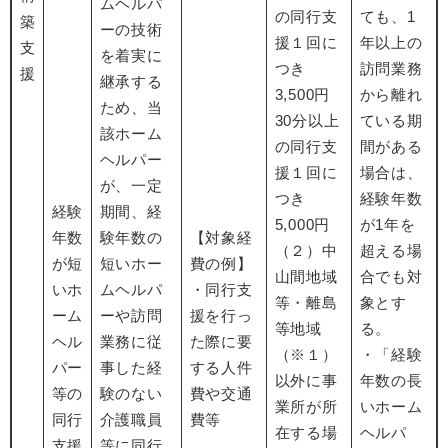
ムヘルパ
の同行支
ても、1
築
ーの技術
援１回に
年以上の
支
を着実に
つき
訪問業務
援
継承する
3,500円
から離れ
ため、当
30分以上
ている期
該ホーム
の同行支
間がある
ヘルパー
援１回に
場合は、
が、一定
つき
経験年数
経験
期間、経
5,000円
が1年を
年数
験年数の
【対象経
（２）中
超える場
が短
短いホー
費の例】
山間地域
合でも対
いホ
ムヘルパ
・同行支
等・離島
象とす
ーム
ーや訪問
援を行っ
等地域
る。
ヘル
業務に従
た際に要
（※１）
・「経験
パー
事した経
する人件
以外に事
年数の長
等の
験のない
費や交通
業所が所
いホーム
同行
介護職員
費等
在する場
ヘルパ
支援
等に同行