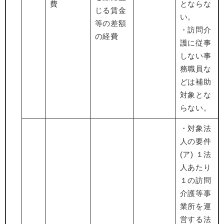
費
とならな
じる賃金
い。
等の差額
・訪問介
の経費
護に従事
しない事
務職員な
どは補助
対象とな
らない。
・対象法
人の要件
(ア) １法
人あたり
１の訪問
介護等事
業所を運
営する法