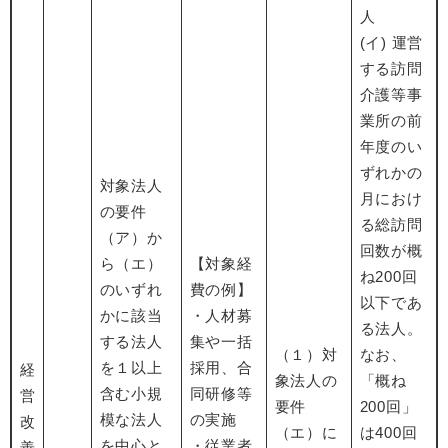
人
(イ) 運営
する訪問
介護等事
業所の前
年度のい
ずれかの
対象法人
月におけ
の要件
る総訪問
（ア）か
回数が概
ら（エ）
【対象経
ね200回
のいずれ
費の例】
以下であ
かに該当
・人材募
る法人。
する法人
集や一括
（１）対
なお、
を１以上
採用、合
経
象法人の
「概ね
含む小規
同研修等
営
要件
200回」
模な法人
の実施
改
（エ）に
は400回
を中心と
・従業者
善