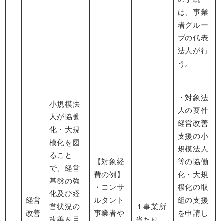
は、事業
者グルー
プの代表
法人が行
う。
・対象法
小規模法
人の要件
人が協働
経営改善
化・大規
支援の小
模化を図
規模法人
ること
【対象経
等の協働
で、経営
費の例】
化・大規
基盤の強
・コンサ
模化の取
化及び経
経営
ルタント
組の支援
営状況の
１事業所
改善
事業者や
を申請し
改善を目
当たり