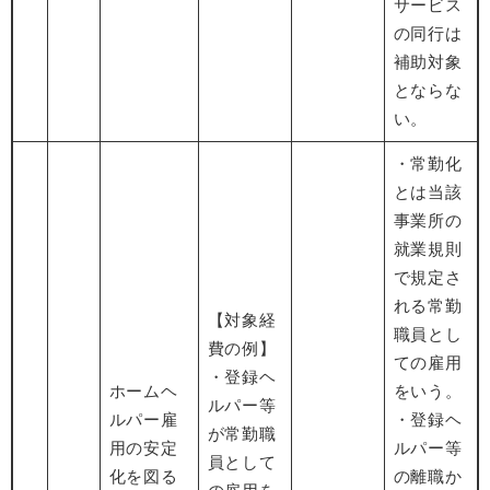
サービス
の同行は
補助対象
とならな
い。
・常勤化
とは当該
事業所の
就業規則
で規定さ
れる常勤
【対象経
職員とし
費の例】
ての雇用
・登録ヘ
ホームヘ
をいう。
ルパー等
ルパー雇
・登録ヘ
が常勤職
用の安定
ルパー等
員として
化を図る
の離職か