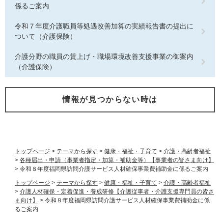
係るご案内
令和７年度介護職員等処遇改善加算の実績報告書の提出に
ついて（介護保険）
介護分野の職員の賃上げ・職場環境改善支援事業の御案内
（介護保険）
情報が見つからない時は
トップページ
>
テーマから探す
>
健康・福祉・子育て
>
介護・高齢者福祉
>
各種届出・申請（事業者指定・加算・補助金等）【事業者の皆さま向け】
>
令和８年度福岡県訪問介護サービス人材確保事業費補助金に係るご案内
トップページ
>
テーマから探す
>
健康・福祉・子育て
>
介護・高齢者福祉
>
介護人材確保・定着促進・養成研修【介護従事者・介護支援専門員の皆さ
ま向け】
>
令和８年度福岡県訪問介護サービス人材確保事業費補助金に係
るご案内