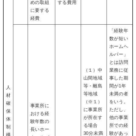
めの取組
する費用
に要する
経費
「経験年
数が短い
ホームヘ
ルパー」
とは訪問
（１）中
業務に従
山間地域
事した期
等・離島
間が1年
人
等地域
未満の者
材
（※１）
をいう。
確
事業所に
に事業所
ただし、
保
おける経
が所在す
他の事業
体
験年数の
る場合
所での経
制
長いホー
30分未満
験があっ
構