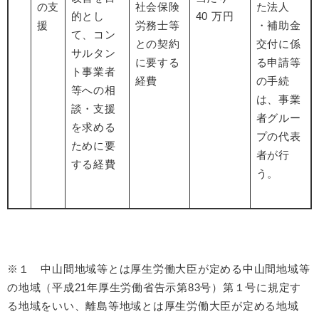
の支
社会保険
た法人
的とし
40 万円
援
労務士等
・補助金
て、コン
との契約
交付に係
サルタン
に要する
る申請等
ト事業者
経費​
の手続
等への相
は、事業
談・支援
者グルー
を求める
プの代表
ために要
者が行
する経費
う。
※１ 中山間地域等とは厚生労働大臣が定める中山間地域等
の地域（平成21年厚生労働省告示第83号）第１号に規定す
る地域をいい、離島等地域とは厚生労働大臣が定める地域