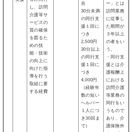
合
ー」とは
し、訪問
30分未満
訪問業務
介護等サ
の同行支
に従事し
ービスの
援１回に
た期間が
質の確保
つき
３年以上
を図るた
2,500円
の者をい
めの技
30分以上
う。
能・技術
の同行支
・同行支
の向上に
援１回に
援とは介
向けた指
つき
護報酬上
導を行う
4,000円
における
取組に要
（経験年
訪問介護
する経費
数の短い
等業務の
ヘルパー
同行をい
１人につ
うもので
き30回ま
あり、介
で）
護保険外