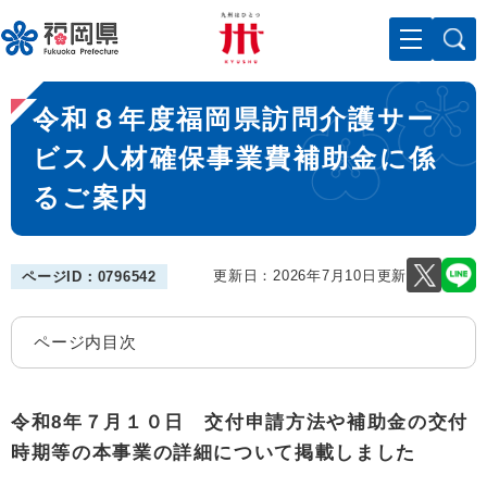
ペ
メニューを飛ばして本文へ
ー
ジ
の
本
先
令和８年度福岡県訪問介護サー
文
頭
で
ビス人材確保事業費補助金に係
す
るご案内
。
更新日：2026年7月10日更新
ページID：0796542
ページ内目次
令和8年７月１０日 交付申請方法や補助金の交付
時期等の本事業の詳細について掲載しました