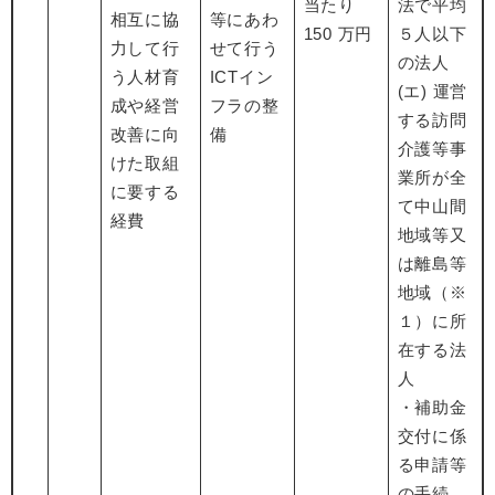
当たり
法で平均
相互に協
等にあわ
150 万円
５人以下
力して行
せて行う
の法人
う人材育
ICTイン
(エ) 運営
成や経営
フラの整
する訪問
改善に向
備
介護等事
けた取組
業所が全
に要する
て中山間
経費
地域等又
は離島等
地域（※
１）に所
在する法
人
・補助金
交付に係
る申請等
の手続