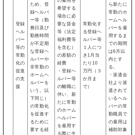
の雇用を
ため、登
ら新たに
希望する
録ヘルパ
常勤のホ
場合に必
ー等（勤
ームヘル
登録
要な賃金
常勤化す
務日及び
パーを雇
ヘル
等（法定
る登録ヘ
勤務時間
用するま
パー
福利費等
ルパー等
が不定期
での期間
等の
を含む）
１人につ
な登録ヘ
は6月以
常勤
の差額の
き1月当
ルパーや
内とす
化の
経費
たり10
非常勤の
る。
促進
・登録ヘ
万円（３
ホームヘ
・派遣会
の支
ルパー等
か月ま
ルパーを
社より派
援
の離職に
で）
いう。以
遣されて
伴い、新
下同じ）
いるヘル
たに常勤
の常勤化
パーの常
のホーム
を促進す
勤職員で
ヘルパー
るために
の雇用は
を雇用す
要する経
補助対象
る際に生