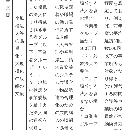
該当する
程度を想
した複数
の職場定
支
法人を含
定してお
の法人に
着や職場
援
小規
む場合
り、例え
より構成
の魅力発
模法
１事業者
ば、前年
される事
信に資す
人等
グループ
度の平均
業者グル
る取組
の協
当たり
延訪問回
ープ（以
・人事管
働
200万円
数600回
下「事業
理や福利
化・
（２）対
以下の事
者グルー
厚生、請
大規
象法人の
業所等も
プ」とい
求業務等
模化
要件
対象とな
う。）
のシステ
の取
（エ）に
り得る。
が、地域
ム共通化
組の
該当する
(ウ) 運営
の状況や
・物品調
支援
法人を含
する訪問
事業規模
達の合理
まない場
介護等事
を踏まえ
化のため
合
業所の職
た法人間
の共同購
１事業者
員数が常
の連携を
入の取組
グループ
勤換算方
促進し、
・協働化