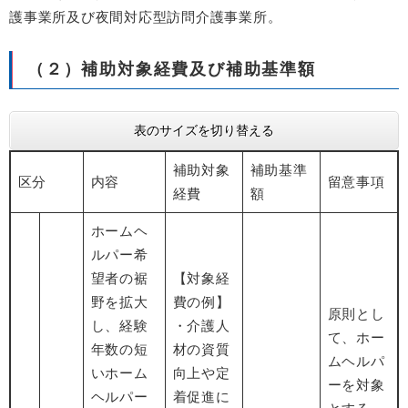
護事業所及び夜間対応型訪問介護事業所。
（２）補助対象経費及び補助基準額
表のサイズを切り替える
補助対象
補助基準
区分
内容
留意事項
経費
額
ホームヘ
ルパー希
望者の裾
【対象経
野を拡大
費の例】
原則とし
し、経験
・介護人
て、ホー
年数の短
材の資質
ムヘルパ
いホーム
向上や定
ーを対象
ヘルパー
着促進に