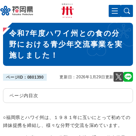
ペ
メニューを飛ばして本文へ
ー
ジ
の
本
先
令和7年度ハワイ州との食の分
文
頭
で
野における青少年交流事業を実
す
施しました！
。
更新日：2026年1月29日更新
ページID：0801390
ページ内目次
○福岡県とハワイ州は、１９８１年に互いにとって初めての
姉妹提携を締結し、様々な分野で交流を深めています。