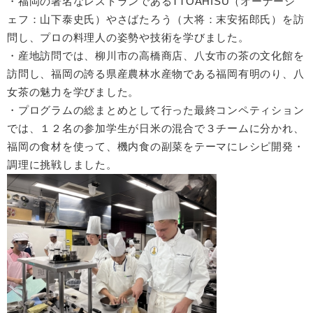
・福岡の著名なレストランであるTTOAHISU（オーナーシ
ェフ：山下泰史氏）やさばたろう（大将：末安拓郎氏）を訪
問し、プロの料理人の姿勢や技術を学びました。
・産地訪問では、柳川市の高橋商店、八女市の茶の文化館を
訪問し、福岡の誇る県産農林水産物である福岡有明のり、八
女茶の魅力を学びました。
・プログラムの総まとめとして行った最終コンペティション
では、１２名の参加学生が日米の混合で３チームに分かれ、
福岡の食材を使って、機内食の副菜をテーマにレシピ開発・
調理に挑戦しました。