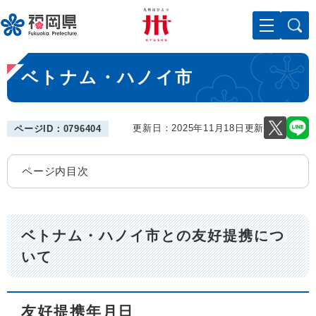
ペ
メニューを飛ばして本文へ
ー
ジ
の
本
先
ベトナム・ハノイ市
文
頭
で
す
。
更新日：2025年11月18日更新
ページID：0796404
ページ内目次
ベトナム・ハノイ市との友好提携につ
いて
友好提携年月日